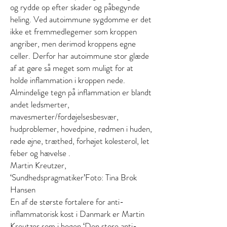
og rydde op efter skader og påbegynde
heling. Ved autoimmune sygdomme er det
ikke et fremmedlegemer som kroppen
angriber, men derimod kroppens egne
celler. Derfor har autoimmune stor glæde
af at gøre så meget som muligt for at
holde inflammation i kroppen nede.
Almindelige tegn på inflammation er blandt
andet ledsmerter,
mavesmerter/fordøjelsesbesvær,
hudproblemer, hovedpine, rødmen i huden,
røde øjne, træthed, forhøjet kolesterol, let
feber og hævelse .
Martin Kreutzer,
‘Sundhedspragmatiker’Foto: Tina Brok
Hansen
En af de største fortalere for anti-
inflammatorisk kost i Danmark er Martin
Kreutzer som i
bogen ‘Den store anti-