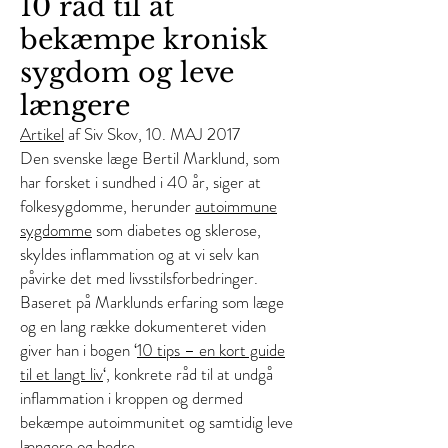
10 råd til at
bekæmpe kronisk
sygdom og leve
længere
Artikel
af Siv Skov, 10. MAJ 2017
Den svenske læge Bertil Marklund, som
har forsket i sundhed i 40 år, siger at
folkesygdomme, herunder
autoimmune
sygdomme
som diabetes og sklerose,
skyldes inflammation og at vi selv kan
påvirke det med livsstilsforbedringer.
Baseret på Marklunds erfaring som læge
og en lang række dokumenteret viden
giver han i bogen ‘
10 tips – en kort guide
til et langt liv
‘, konkrete råd til at undgå
inflammation i kroppen og dermed
bekæmpe autoimmunitet og samtidig leve
længere og bedre.