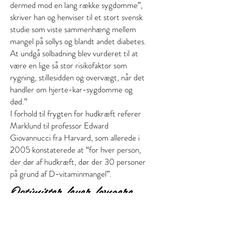
dermed mod en lang række sygdomme”,
skriver han og henviser til et stort svensk
studie som viste sammenhæng mellem
mangel på sollys og blandt andet diabetes.
At undgå solbadning blev vurderet til at
være en lige så stor risikofaktor som
rygning, stillesidden og overvægt, når det
handler om hjerte-kar-sygdomme og
død.”
I forhold til frygten for hudkræft referer
Marklund til professor Edward
Giovannucci fra Harvard, som allerede i
2005 konstaterede at “for hver person,
der dør af hudkræft, dør der 30 personer
på grund af D-vitaminmangel”.
Optimister lever længere
Udover livsstilsforbedringer som motion,
kost, søvn og undgåelse af stress, nævner