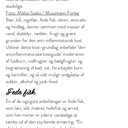
skadelige.
Foto: Miklos Szabo / Muusmann Forlag
Bær, kål, ingefær, fede fisk, oliven, avocado
og hvidløg, danner sammen med masser af
vand, skalddyr, nødder, frugt og grønt
grunden for den anti-inflammatorisk kost.
Udover dette kost-grundlag anbefaler ‘den
antiinflammatoriske kostguide’ moderation
af fuldkorn, rodfrugter og bælgfrugter og
begrænsning af kød, ost, forarbejdet korn
og kartofler, og så vidt muligt undgåelse af
sukker, alkohol og junk-food.
Fede fisk
En af de vigtigste anbefalinger er fede fisk,
som laks, sild, makrel, hellefisk og ørred,
som han mener er yderst vanskelige at
tænke ud af den styrkende ernæring: “En