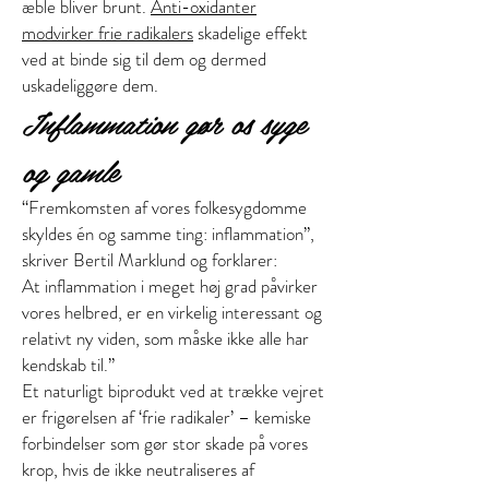
æble bliver brunt.
Anti-oxidanter
modvirker frie radikalers
skadelige effekt
ved at binde sig til dem og dermed
uskadeliggøre dem.
Inflammation gør os syge
og gamle
“Fremkomsten af vores folkesygdomme
skyldes én og samme ting: inflammation”,
skriver Bertil Marklund og forklarer:
At inflammation i meget høj grad påvirker
vores helbred, er en virkelig interessant og
relativt ny viden, som måske ikke alle har
kendskab til.”
Et naturligt biprodukt ved at trække vejret
er frigørelsen af ‘frie radikaler’ – kemiske
forbindelser som gør stor skade på vores
krop, hvis de ikke neutraliseres af