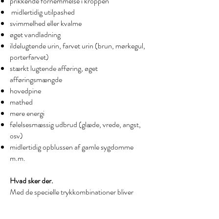
prikkende fornemmelse i kroppen
midlertidig utilpashed
svimmelhed eller kvalme
øget vandladning
ildelugtende urin, farvet urin (brun, mørkegul,
porterfarvet)
stærkt lugtende afføring, øget
afføringsmængde
hovedpine
mathed
mere energi
følelsesmæssig udbrud (glæde, vrede, angst,
osv)
midlertidig opblussen af gamle sygdomme
m.m.
Hvad sker der.
Med de specielle trykkombinationer bliver
blodomløbet stimuleret, spændingerne
nedsættes, og der sker en naturlig afgiftning af