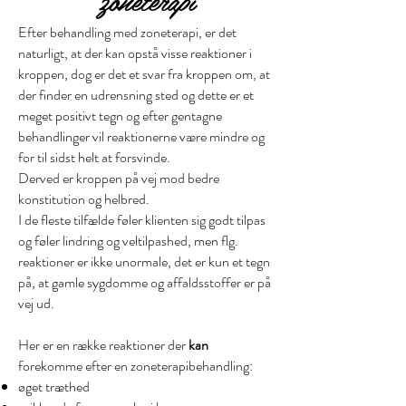
zoneterapi
Efter behandling med zoneterapi, er det
naturligt, at der kan opstå visse reaktioner i
kroppen, dog er det et svar fra kroppen om, at
der finder en udrensning sted og dette er et
meget positivt tegn og efter gentagne
behandlinger vil reaktionerne være mindre og
for til sidst helt at forsvinde.
Derved er kroppen på vej mod bedre
konstitution og helbred.
I de fleste tilfælde føler klienten sig godt tilpas
og føler lindring og veltilpashed, men flg.
reaktioner er ikke unormale, det er kun et tegn
på, at gamle sygdomme og affaldsstoffer er på
vej ud.
Her er en række reaktioner der
k
an
forekomme efter en zoneterapibehandling:
øget træthed